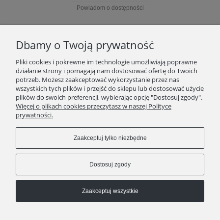
Powiadom o dostępności
Dbamy o Twoją prywatność
POMOC
Pliki cookies i pokrewne im technologie umożliwiają poprawne
działanie strony i pomagają nam dostosować ofertę do Twoich
MOJE KONTO
potrzeb. Możesz zaakceptować wykorzystanie przez nas
wszystkich tych plików i przejść do sklepu lub dostosować użycie
plików do swoich preferencji, wybierając opcję "Dostosuj zgody".
PŁATNOŚCI I DOSTAWA
Więcej o plikach cookies przeczytasz w naszej Polityce
prywatności.
INFORMACJE
Zaakceptuj tylko niezbędne
O NAS
Dostosuj zgody
Pokaż pełną wersję strony
Sklep internetowy Shoper.pl
Zaakceptuj wszystkie